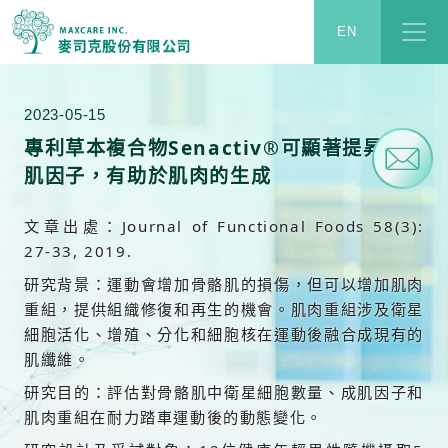
麥司克嚴選健康保健素材，代理的素材均以天然、科學為根
麥司克股份有限公司
EN
本，安全、準確為基礎。
2023-05-15
專利草本複合物Senactiv®可顯著提昇成
肌因子，有助於肌肉的生成
文章出處：Journal of Functional Foods 58(3):
27-33, 2019.
研究背景：運動會增加骨骼肌的損傷，但可以增加肌肉
重組，提供組織修復和再生的機會。肌肉重組涉及衛星
細胞活化、增殖、分化和細胞核在運動後融合成現有的
肌纖維。
研究目的：評估對骨骼肌中衛星細胞數量、成肌因子和
肌肉重組在耐力踏車運動後的動態變化。