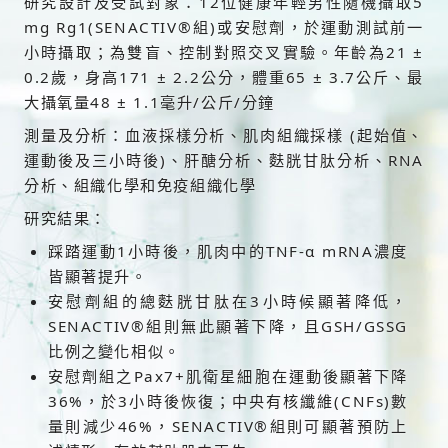
研究設計及受試對象：12位健康年輕男性隨機攝取5
mg Rg1(SENACTIV®組)或安慰劑，於運動測試前一
小時攝取；為雙盲、控制對照交叉實驗。年齡為21 ±
0.2歲，身高171 ± 2.2公分，體重65 ± 3.7公斤、最
大攝氧量48 ± 1.1毫升/公斤/分鐘
測量及分析：血液採樣分析、肌肉組織採樣 (起始值、
運動後及三小時後)、肝醣分析、麩胱甘肽分析、RNA
分析、組織化學和免疫組織化學
研究結果：
踩踏運動1小時後，肌肉中的TNF-α mRNA濃度
皆顯著提升。
安慰劑組的總麩胱甘肽在3小時候顯著降低，
SENACTIV®組則無此顯著下降，且GSH/GSSG
比例之變化相似。
安慰劑組之Pax7+肌衛星細胞在運動後顯著下降
36%，於3小時後恢復；中央有核纖維(CNFs)數
量則減少46%，SENACTIV®組則可顯著預防上