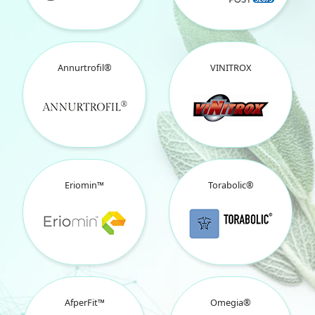
Annurtrofil®
VINITROX
Eriomin™
Torabolic®
AfperFit™
Omegia®