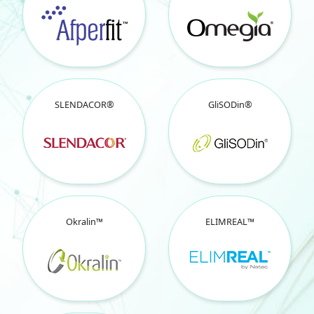
SLENDACOR®
GliSODin®
Okralin™
ELIMREAL™