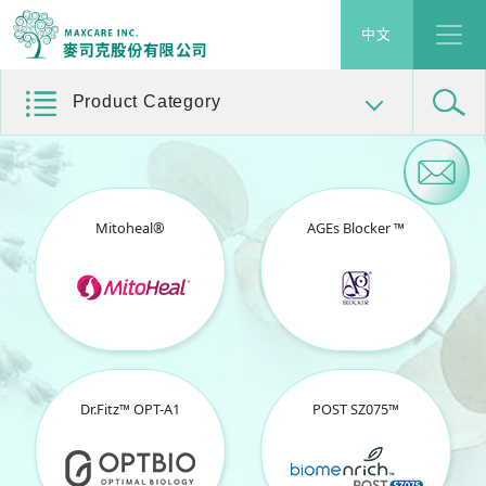
MAXCARE INC.
中文
Product Category
Mitoheal®
AGEs Blocker ™
Dr.Fitz™ OPT-A1
POST SZ075™